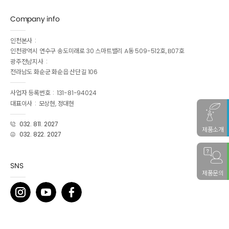
Company info
인천본사
인천광역시 연수구 송도미래로 30 스마트밸리 A동 509-512호, B07호
광주전남지사
전라남도 화순군 화순읍 산단길 106
사업자 등록번호
131-81-94024
대표이사
모상현, 정대현
032. 811. 2027
제품소개
032. 822. 2027
SNS
제품문의