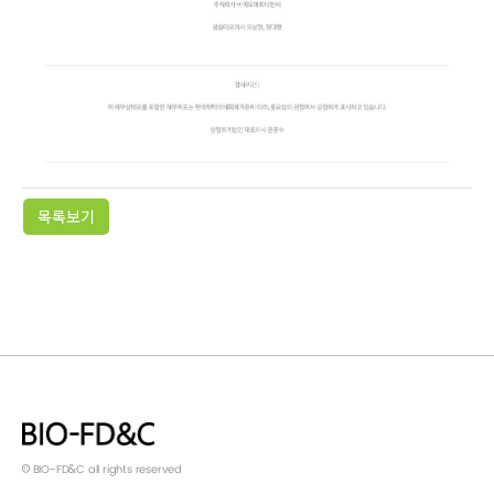
목록보기
© BIO-FD&C all rights reserved